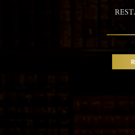
REST
R