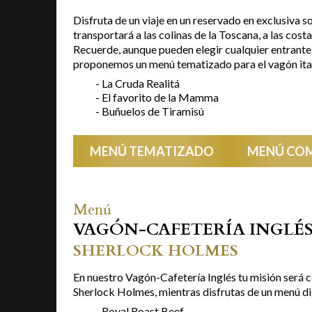
Disfruta de un viaje en un reservado en exclusiva s
transportará a las colinas de la Toscana, a las cost
Recuerde, aunque pueden elegir cualquier entrante y
proponemos un menú tematizado para el vagón ital
- La Cruda Realitá
- El favorito de la Mamma
- Buñuelos de Tiramisú
MENÚ TEMATIZADO
MENÚ CO
Menú
VAGÓN-CAFETERÍA INGLÉ
SHERLOCK HOLMES
En nuestro Vagón-Cafetería Inglés tu misión será 
Sherlock Holmes, mientras disfrutas de un menú dig
- Royal Roast Beef