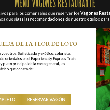
MENU VAGONES RESTAURANTE
vos para los comensales que reserven los
Vagones Rest
os que sigas las recomendaciones de nuestro equipo para 
UEDA DE LA FLOR DE LOTO
 vosotros. Sofisticado y exótico, colorista,
ás orientales en el Experiencity Express Train.
 plato principal de la carta general, les
ático que consta de:
MPLETO
RESERVAR VAGÓN