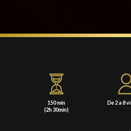
150 min
De 2 a 8 v
(2h 30min)