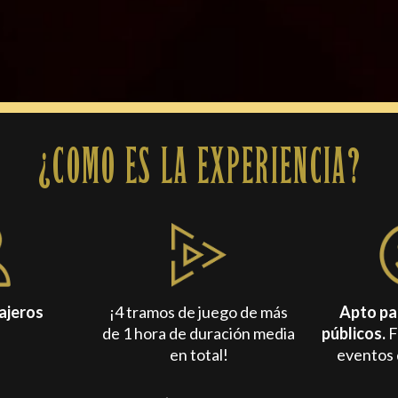
?
COMO ES LA EXPERIENCIA?
iajeros
¡4 tramos de juego de más
Apto pa
de 1 hora de duración media
públicos.
F
en total!
eventos 