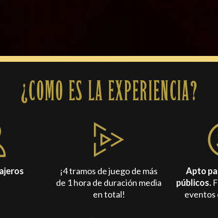
?
COMO ES LA EXPERIENCIA?
iajeros
¡4 tramos de juego de más
Apto pa
de 1 hora de duración media
públicos.
F
en total!
eventos 