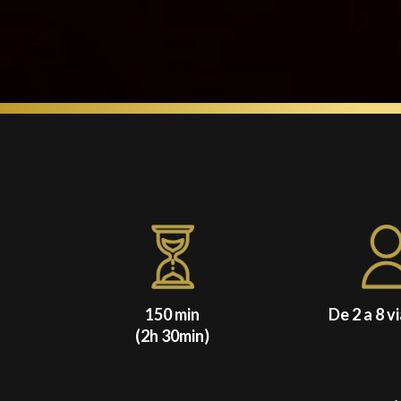
150 min
De 2 a 8 v
(2h 30min)