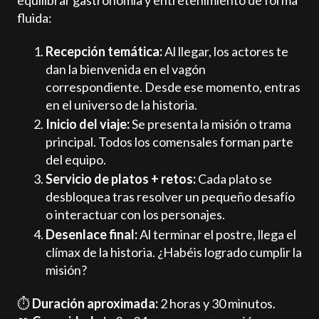
fluida:
Recepción temática:
Al llegar, los actores te
dan la bienvenida en el vagón
correspondiente. Desde ese momento, entras
en el universo de la historia.
Inicio del viaje:
Se presenta la misión o trama
principal. Todos los comensales forman parte
del equipo.
Servicio de platos + retos:
Cada plato se
desbloquea tras resolver un pequeño desafío
o interactuar con los personajes.
Desenlace final:
Al terminar el postre, llega el
clímax de la historia. ¿Habéis logrado cumplir la
misión?
⏱️
Duración aproximada:
2 horas y 30 minutos.