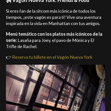
Si eres fan de la sitcom más icónica de todos los
tiempos, ¡este vagón es para ti! Vive una aventura
inspirada en la vida en Manhattan con tus amigos.
Menú temático con los platos más icónicos de la
serie:
Lasaña para Joey, el pavo de Mónica y El
Trifle de Rachel.
👉
Reserva tu billete en el Vagón Nueva York