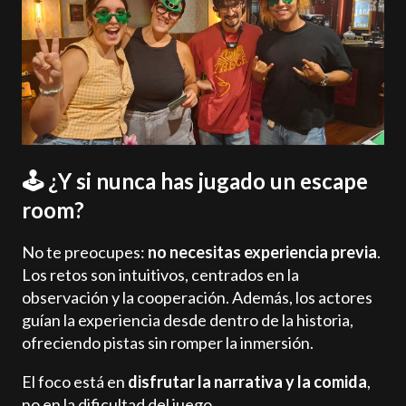
🕹️ ¿Y si nunca has jugado un escape
room?
No te preocupes:
no necesitas experiencia previa
.
Los retos son intuitivos, centrados en la
observación y la cooperación. Además, los actores
guían la experiencia desde dentro de la historia,
ofreciendo pistas sin romper la inmersión.
El foco está en
disfrutar la narrativa y la comida
,
no en la dificultad del juego.