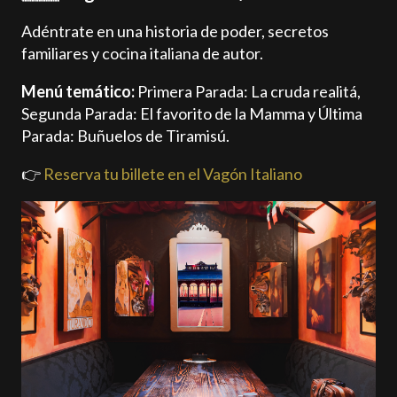
Adéntrate en una historia de poder, secretos
familiares y cocina italiana de autor.
Menú temático:
Primera Parada: La cruda realitá,
Segunda Parada: El favorito de la Mamma y Última
Parada: Buñuelos de Tiramisú.
👉
Reserva tu billete en el Vagón Italiano