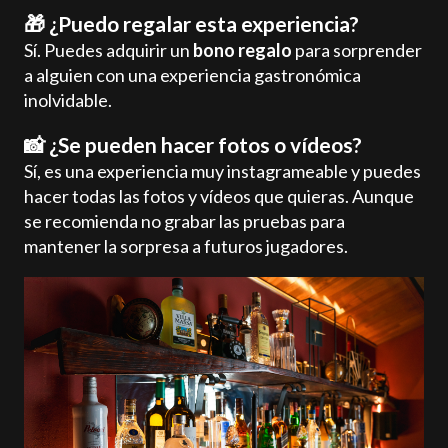
🎁 ¿Puedo regalar esta experiencia?
Sí. Puedes adquirir un
bono regalo
para sorprender
a alguien con una experiencia gastronómica
inolvidable.
📸 ¿Se pueden hacer fotos o vídeos?
Sí, es una experiencia muy instagrameable y puedes
hacer todas las fotos y vídeos que quieras. Aunque
se recomienda no grabar las pruebas para
mantener la sorpresa a futuros jugadores.