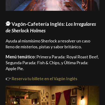
🕵️ Vagón-Cafetería Inglés:
Los Irregulares
de Sherlock Holmes
Ayuda al mismísimo Sherlock a resolver un caso
lleno de misterios, pistas y sabor británico.
Menú temático:
Primera Parada: Royal Roast Beef,
Segunda Parada: Fish & Chips, y Última Prada:
Apple Pie.
👉
Reserva tu billete en el Vagón Inglés