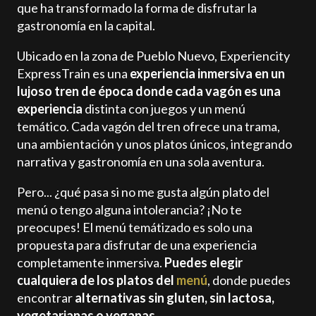
que ha transformado la forma de disfrutar la
gastronomía en la capital.
Ubicado en la zona de Pueblo Nuevo, Experiencity
ExpressTrain es una
experiencia inmersiva en un
lujoso tren de época donde cada vagón es una
experiencia
distinta con juegos y un menú
temático. Cada vagón del tren ofrece una trama,
una ambientación y unos platos únicos, integrando
narrativa y gastronomía en una sola aventura.
Pero... ¿qué pasa si no me gusta algún plato del
menú o tengo alguna intolerancia? ¡No te
preocupes! El menú temátizado es solo una
propuesta para disfrutar de una experiencia
completamente inmersiva.
Puedes elegir
cualquiera de los platos del
menú
, donde puedes
encontrar
alternativas sin gluten, sin lactosa,
vegetarianas o veganas
.