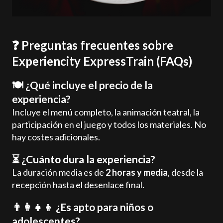
❓ Preguntas frecuentes sobre
Experiencity ExpressTrain (FAQs)
🍽️ ¿Qué incluye el precio de la
experiencia?
Incluye el menú completo, la animación teatral, la
participación en el juego y todos los materiales. No
hay costes adicionales.
⏳ ¿Cuánto dura la experiencia?
La duración media es de
2 horas y media
, desde la
recepción hasta el desenlace final.
👨‍👩‍👧‍👦 ¿Es apto para niños o
adolescentes?