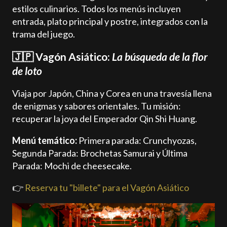
estilos culinarios. Todos los menús incluyen
entrada, plato principal y postre, integrados con la
trama del juego.
🇯🇵 Vagón Asiático:
La búsqueda de la flor
de loto
Viaja por Japón, China y Corea en una travesía llena
de enigmas y sabores orientales. Tu misión:
recuperar la joya del Emperador Qin Shi Huang.
Menú temático:
Primera parada: Crunchyozas,
Segunda Parada: Brochetas Samurai y Última
Parada: Mochi de cheesecake.
👉
Reserva tu "billete" para el Vagón Asiático