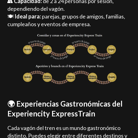
👥
Capacidad:
de 2 a 24 personas por sesión,
dependiendo del vagón.
🍽️
Ideal para:
parejas, grupos de amigos, familias,
cumpleaños y eventos de empresa.
🌍 Experiencias Gastronómicas del
Experiencity ExpressTrain
Cada vagón del tren es un mundo gastronómico
distinto. Puedes elegir entre diferentes destinos y