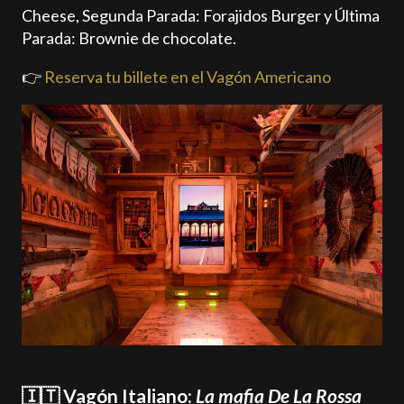
Cheese, Segunda Parada: Forajidos Burger y Última
Parada: Brownie de chocolate.
👉
Reserva tu billete en el Vagón Americano
🇮🇹 Vagón Italiano:
La mafia De La Rossa